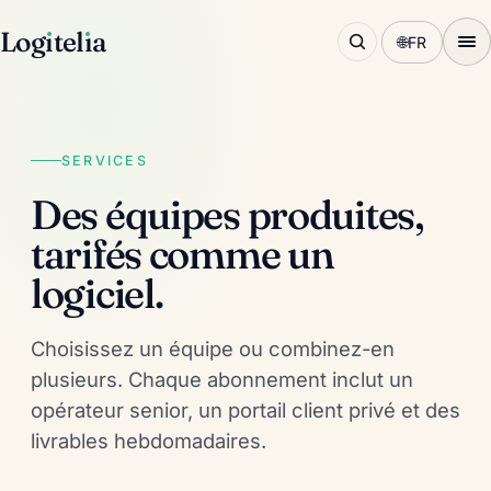
Log
ı
tel
ı
a
🌐
FR
SERVICES
Des équipes produites,
tarifés comme un
logiciel.
Choisissez un équipe ou combinez-en
plusieurs. Chaque abonnement inclut un
opérateur senior, un portail client privé et des
livrables hebdomadaires.