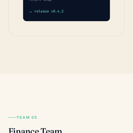
→ release v0.4.2
TEAM 05
Finance Team