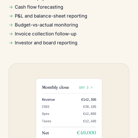
Cash flow forecasting
P&L and balance-sheet reporting
Budget-vs-actual monitoring
Invoice collection follow-up
Investor and board reporting
Monthly close
DAY 3 ✓
Revenue
€142,300
COGS
€38,100
Opex
€42,800
Taxes
€12,400
€49,000
Net