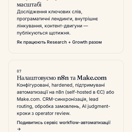
масштабі
Дослідження ключових слів,
програматичні лендинги, внутрішнє
лінкування, контент-двигуни —
публікуються щотижня.
Як працюють Research + Growth разом
07
Налаштовуємо n8n та Make.com
Конфігуровані, hardened, підтримувані
автоматизації на n8n (self-hosted в ЄС) або
Make.com. CRM-синхронізація, lead
routing, обробка замовлень, AI judgment-
кроки з operator review.
Подивитись сервіс workflow-автоматизації
→