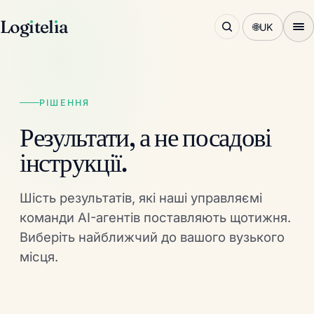
Log
ı
tel
ı
a
🌐
UK
РІШЕННЯ
Результати, а не посадові
інструкції.
Шість результатів, які наші управляємі
команди AI-агентів поставляють щотижня.
Виберіть найближчий до вашого вузького
місця.