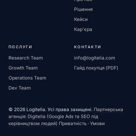
AI-native сервісна
Рішення
компанія. Штаб-
квартира в Європі,
Кейси
працюємо віддалено.
Кар'єра
ПОСЛУГИ
КОНТАКТИ
Research Team
info@logitelia.com
Growth Team
Гайд покупця (PDF)
Operations Team
Dev Team
© 2026 Logitelia. Усі права захищені.
Партнерська
агенція: Digitelia (Google Ads та SEO під
керівництвом людей)
Приватність
·
Умови