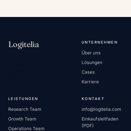
Log
ı
tel
ı
a
UNTERNEHMEN
Über uns
AI-natives
Lösungen
Dienstleistungsunternehmen.
Hauptsitz in Europa, remote-
Cases
first.
Karriere
LEISTUNGEN
KONTAKT
Research Team
info@logitelia.com
Growth Team
Einkaufsleitfaden
(PDF)
Operations Team