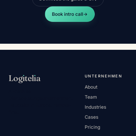
Book intro call
→
Log
ı
tel
ı
a
UNTERNEHMEN
About
AI-natives
Team
Dienstleistungsunternehmen.
Hauptsitz in Europa, remote-
Industries
first.
Cases
Pricing