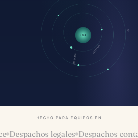
LOGI
EVAL
OPERATOR
RESEARCH
HECHO PARA EQUIPOS EN
espachos legales
Despachos contable