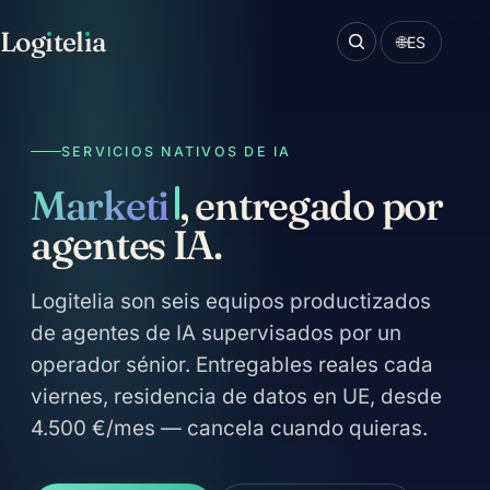
Log
ı
tel
ı
a
🌐
ES
SERVICIOS NATIVOS DE IA
Ventas
, entregado por
agentes IA.
Logitelia son seis equipos productizados
de agentes de IA supervisados por un
operador sénior. Entregables reales cada
viernes, residencia de datos en UE, desde
4.500 €/mes — cancela cuando quieras.