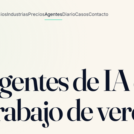
cios
Industrias
Precios
Agentes
Diario
Casos
Contacto
gentes de IA
rabajo de ver