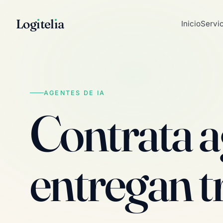
Log
ı
tel
ı
a
Inicio
Servi
AGENTES DE IA
Contrata a
entregan t