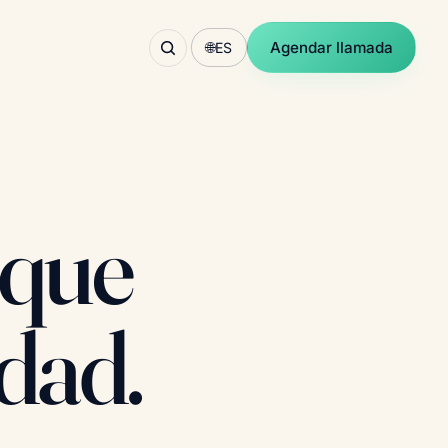
Agendar llamada
🌐
ES
 que
dad.