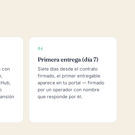
04
Primera entrega (día 7)
s con
Siete días desde el contrato
n,
firmado, el primer entregable
tHub,
aparece en tu portal — firmado
o
por un operador con nombre
pansión
que responde por él.