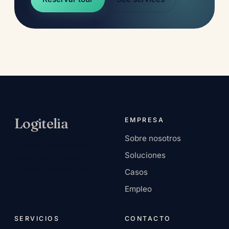
Log
ı
tel
ı
a
EMPRESA
Sobre nosotros
Empresa de servicios
Soluciones
nativa de IA. Sede en
Europa, remote-first.
Casos
Empleo
SERVICIOS
CONTACTO