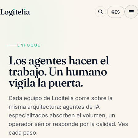
Log
ı
tel
ı
a
🌐
ES
ENFOQUE
Los agentes hacen el
trabajo. Un humano
vigila la puerta.
Cada equipo de Logitelia corre sobre la
misma arquitectura: agentes de IA
especializados absorben el volumen, un
operador sénior responde por la calidad. Ves
cada paso.