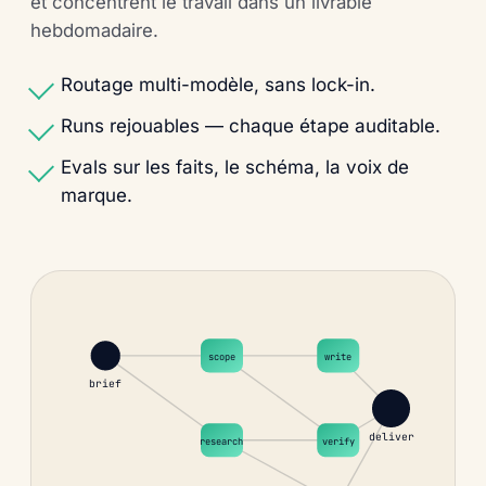
et concentrent le travail dans un livrable
hebdomadaire.
Routage multi-modèle, sans lock-in.
Runs rejouables — chaque étape auditable.
Evals sur les faits, le schéma, la voix de
marque.
scope
write
brief
deliver
research
verify