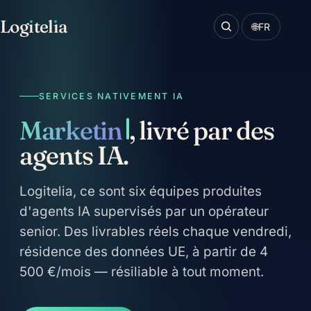
Log
ı
tel
ı
a
🌐
FR
SERVICES NATIVEMENT IA
Ventes
, livré par des
agents IA.
Logitelia, ce sont six équipes produites
d'agents IA supervisés par un opérateur
senior. Des livrables réels chaque vendredi,
résidence des données UE, à partir de 4
500 €/mois — résiliable à tout moment.