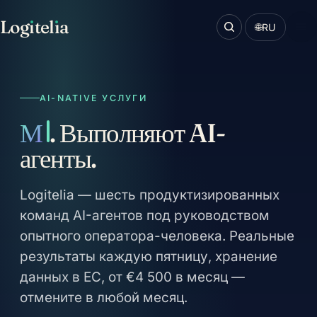
Log
ı
tel
ı
a
🌐
RU
AI-NATIVE УСЛУГИ
Продажи
. Выполняют
AI-агенты.
Logitelia — шесть продуктизированных
команд AI-агентов под руководством
опытного оператора-человека. Реальные
результаты каждую пятницу, хранение
данных в ЕС, от €4 500 в месяц —
отмените в любой месяц.