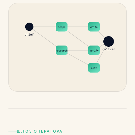
scope
write
brief
deliver
research
verify
cite
ШЛЮЗ ОПЕРАТОРА