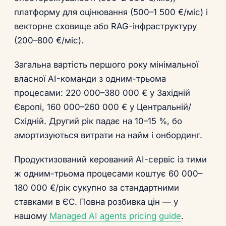
платформу для оцінювання (500–1 500 €/міс) і
векторне сховище або RAG-інфраструктуру
(200–800 €/міс).
Загальна вартість першого року мінімальної
власної AI-команди з одним-трьома
процесами: 220 000–380 000 € у Західній
Європі, 160 000–260 000 € у Центральній/
Східній. Другий рік падає на 10–15 %, бо
амортизуються витрати на найм і онбординг.
Продуктизований керований AI-сервіс із тими
ж одним-трьома процесами коштує 60 000–
180 000 €/рік сукупно за стандартними
ставками в ЄС. Повна розбивка цін — у
нашому
Managed AI agents pricing guide
.