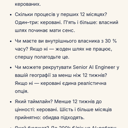
керованих.
Скільки процесів у перших 12 місяцях?
Один–три: керовані. П'ять і більше: власний
шлях починає мати сенс.
Чи маєте ви внутрішнього власника з 30 %
часу? Якщо ні — жоден шлях не працює,
спершу полагодьте це.
Чи можете рекрутувати Senior AI Engineer у
вашій географії за менш ніж 12 тижнів?
Якщо ні — керовані єдина реалістична
опція.
Який таймлайн? Менше 12 тижнів до
цінності: керовані. Шість і більше місяців
прийнятно: обидва підходять.
Який бюджет? До 200k €/рік на AI-роботу: