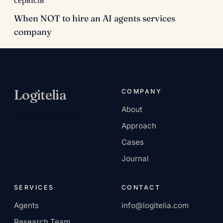
When NOT to hire an AI agents services
company
Log
ı
tel
ı
a
COMPANY
About
AI-native services
Approach
company.
Cases
Journal
SERVICES
CONTACT
Agents
info@logitelia.com
Research Team