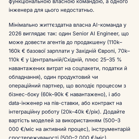
функціональною власною командою, а одного
інженера для цього недостатньо.
Мінімально життєздатна власна AI-команда у
2026 виглядає так: один Senior AI Engineer, що
може довести агентів до продакшену (110k–
160k € базової зарплати у Західній Європі, 70k–
110k € у Центральній/Східній, плюс 25–35 %
навантажених витрат на соцпакети, податки й
обладнання), один продуктовий чи
операційний партнер, що володіє процесом з
бізнес-боку (60k–90k € навантажено), і або
data-інженер на пів-ставки, або контракт на
інтеграційну роботу (20k–40k €/рік). Додайте
вартість моделей за використанням (500–3
000 €/міс на активний процес), інструментарій
спостережуваності (500–2 000 €/міс),