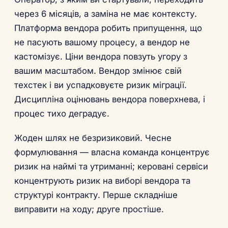
через 6 місяців, а заміна не має контексту.
Платформа вендора робить припущення, що
не пасують вашому процесу, а вендор не
кастомізує. Ціни вендора повзуть угору з
вашим масштабом. Вендор змінює свій
техстек і ви успадковуєте ризик міграції.
Дисципліна оцінювань вендора поверхнева, і
процес тихо деградує.
Жоден шлях не безризиковий. Чесне
формулювання — власна команда концентрує
ризик на наймі та утриманні; керовані сервіси
концентрують ризик на виборі вендора та
структурі контракту. Перше складніше
виправити на ходу; друге простіше.