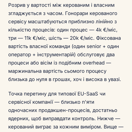
Розрив у вартості між керованим і власним
згладжується з часом. Гонорари керованого
сервісу масштабуються приблизно лінійно з
кількістю процесів: один процес — 4k €/міс,
три — 11k €/міс, шість — 20k €/міс. Фіксована
вартість власної команди (один senior + один
оператор + інструментарій) обслуговує два
процеси або вісім із подібним overhead —
маржинальна вартість сьомого процесу
близька до нуля в грошах, хоч і висока в увазі.
Точка перетину для типової EU-SaaS чи
сервісної компанії — близько п'яти
одночасних продакшен-процесів, достатньо
ядерних, щоб виправдати контроль. Нижче —
керований виграє за кожним виміром. Вище —