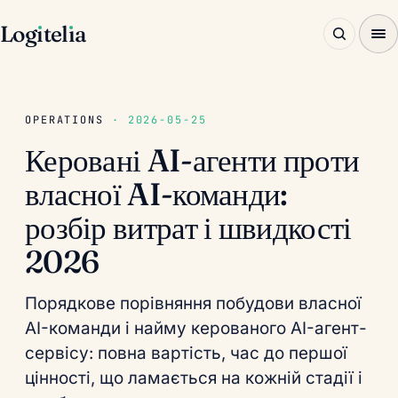
Log
ı
tel
ı
a
OPERATIONS
· 2026-05-25
Керовані AI-агенти проти
власної AI-команди:
розбір витрат і швидкості
2026
Порядкове порівняння побудови власної
AI-команди і найму керованого AI-агент-
сервісу: повна вартість, час до першої
цінності, що ламається на кожній стадії і