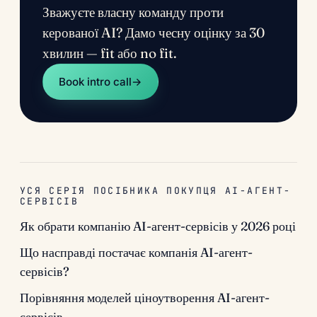
Зважуєте власну команду проти
керованої AI? Дамо чесну оцінку за 30
хвилин — fit або no fit.
Book intro call
→
УСЯ СЕРІЯ ПОСІБНИКА ПОКУПЦЯ AI-АГЕНТ-
СЕРВІСІВ
Як обрати компанію AI-агент-сервісів у 2026 році
Що насправді постачає компанія AI-агент-
сервісів?
Порівняння моделей ціноутворення AI-агент-
сервісів