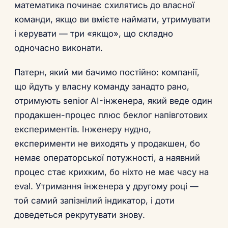
математика починає схилятись до власної
команди, якщо ви вмієте наймати, утримувати
і керувати — три «якщо», що складно
одночасно виконати.
Патерн, який ми бачимо постійно: компанії,
що йдуть у власну команду занадто рано,
отримують senior AI-інженера, який веде один
продакшен-процес плюс беклог напівготових
експериментів. Інженеру нудно,
експерименти не виходять у продакшен, бо
немає операторської потужності, а наявний
процес стає крихким, бо ніхто не має часу на
eval. Утримання інженера у другому році —
той самий запізнілий індикатор, і доти
доведеться рекрутувати знову.