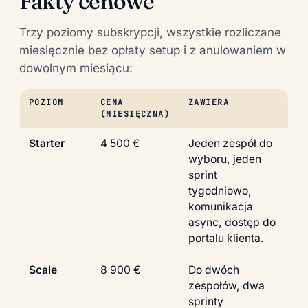
Fakty cenowe
Trzy poziomy subskrypcji, wszystkie rozliczane
miesięcznie bez opłaty setup i z anulowaniem w
dowolnym miesiącu:
POZIOM
CENA
ZAWIERA
(MIESIĘCZNA)
Starter
4 500 €
Jeden zespół do
wyboru, jeden
sprint
tygodniowo,
komunikacja
async, dostęp do
portalu klienta.
Scale
8 900 €
Do dwóch
zespołów, dwa
sprinty