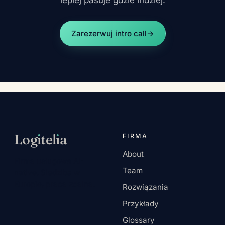
Zarezerwuj intro call
→
Log
ı
tel
ı
a
FIRMA
About
Firma usługowa AI-
Team
native. Siedziba w
Europie, praca zdalna.
Rozwiązania
Przykłady
Glossary