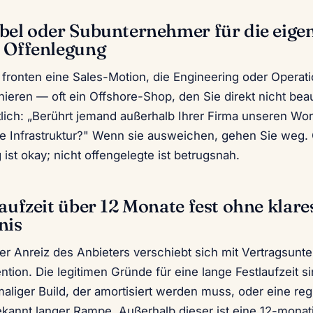
bel oder Subunternehmer für die eigen
e Offenlegung
fronten eine Sales-Motion, die Engineering oder Operati
hieren — oft ein Offshore-Shop, den Sie direkt nicht beau
tlich: „Berührt jemand außerhalb Ihrer Firma unseren Wo
e Infrastruktur?" Wenn sie ausweichen, gehen Sie weg.
ist okay; nicht offengelegte ist betrugsnah.
laufzeit über 12 Monate fest ohne klare
nis
er Anreiz des Anbieters verschiebt sich mit Vertragsunte
ntion. Die legitimen Gründe für eine lange Festlaufzeit si
liger Build, der amortisiert werden muss, oder eine regu
annt langer Rampe. Außerhalb dieser ist eine 12-monat