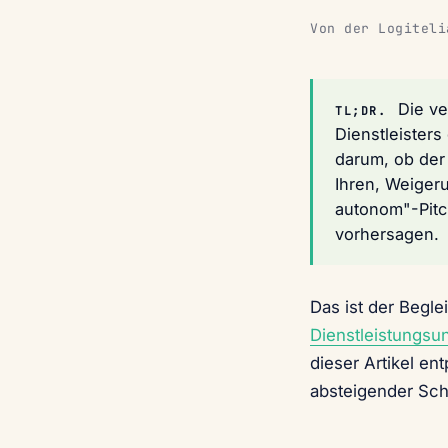
Von der Logiteli
Die ve
TL;DR.
Dienstleister
darum, ob der 
Ihren, Weigeru
autonom"-Pitch
vorhersagen.
Das ist der Begle
Dienstleistungs
dieser Artikel en
absteigender Sc