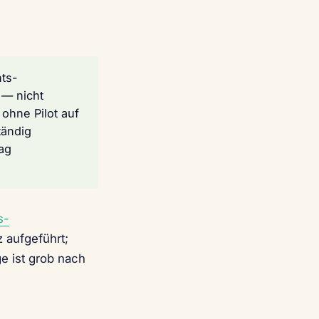
ts-
 — nicht
 ohne Pilot auf
tändig
ag
s-
z aufgeführt;
ge ist grob nach