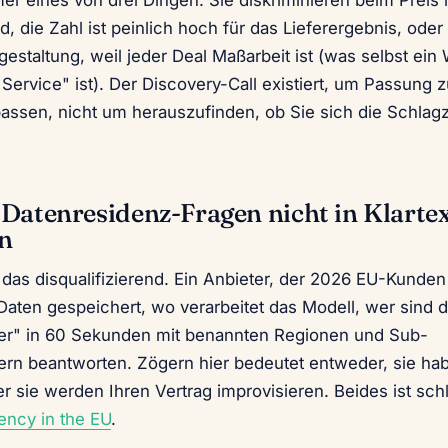
er eines von drei Dingen: Sie diskriminieren beim Preis
, die Zahl ist peinlich hoch für das Lieferergebnis, oder 
gestaltung, weil jeder Deal Maßarbeit ist (was selbst ein 
Service" ist). Der Discovery-Call existiert, um Passung zu
ssen, nicht um herauszufinden, ob Sie sich die Schlagze
Datenresidenz-Fragen nicht in Klarte
n
 das disqualifizierend. Ein Anbieter, der 2026 EU-Kunden 
Daten gespeichert, wo verarbeitet das Modell, wer sind 
ter" in 60 Sekunden mit benannten Regionen und Sub-
tern beantworten. Zögern hier bedeutet entweder, sie ha
r sie werden Ihren Vertrag improvisieren. Beides ist sch
ency in the EU
.