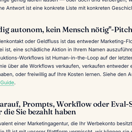
he Antwort ist eine konkrete Liste mit konkreten Geschic
ndig autonom, kein Mensch nötig"-Pitc
denkontakt oder Geldfluss ist das entweder Marketing-Fl
ei ist, eine schädliche Aktion in Ihrem Namen auszuführ
uktions-Workflows ist Human-in-the-Loop auf der letzten
mie über alle Workflows verkaufen, verkaufen entweder e
haben, oder freiwillig auf Ihre Kosten lernen. Siehe den
r-Guide
.
darauf, Prompts, Workflow oder Eval-S
r die Sie bezahlt haben
alent einer Marketingagentur, die Ihr Werbekonto besitz
ie IP ist mit unserer Plattform vermischt, wir können sie