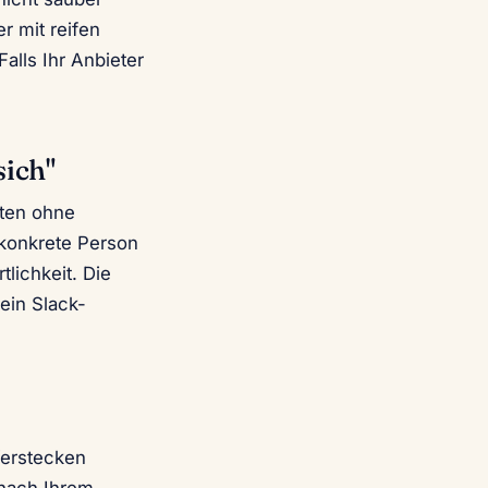
r mit reifen
alls Ihr Anbieter
sich"
aten ohne
 konkrete Person
lichkeit. Die
ein Slack-
Verstecken