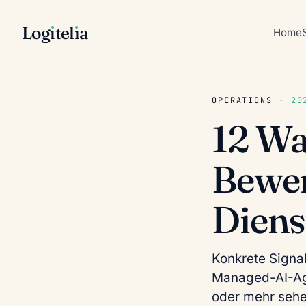
Log
ı
tel
ı
a
Home
OPERATIONS
· 202
12 Wa
Bewer
Diens
Konkrete Signal
Managed-AI-Ag
oder mehr sehe