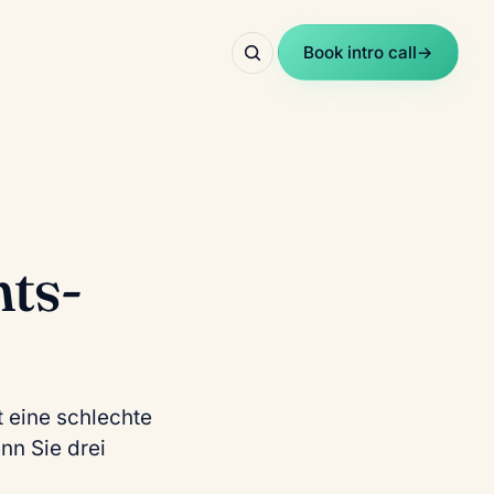
Book intro call
→
ts-
t eine schlechte
n Sie drei