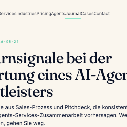
Services
Industries
Pricing
Agents
Journal
Cases
Contact
6-05-25
rnsignale bei der
tung eines AI-Agen
tleisters
e aus Sales-Prozess und Pitchdeck, die konsisten
ents-Services-Zusammenarbeit vorhersagen. Wen
n, gehen Sie weg.