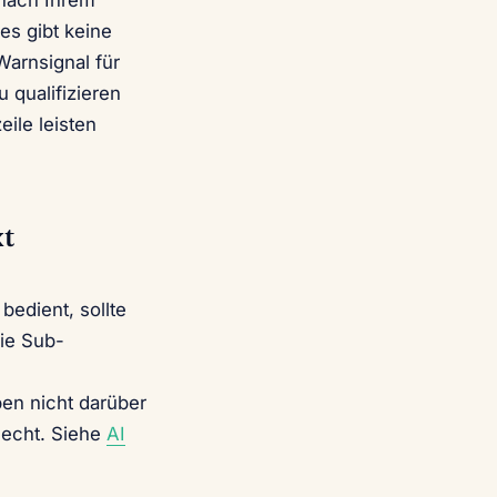
 nach Ihrem
es gibt keine
Warnsignal für
 qualifizieren
ile leisten
xt
bedient, sollte
die Sub-
ben nicht darüber
lecht. Siehe
AI