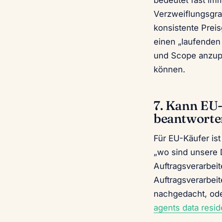
bedeutet fast imm
Verzweiflungsgrad
konsistente Preis
einen „laufenden 
und Scope anzupa
können.
7. Kann EU-
beantworte
Für EU-Käufer ist
„wo sind unsere 
Auftragsverarbei
Auftragsverarbei
nachgedacht, ode
agents data resid