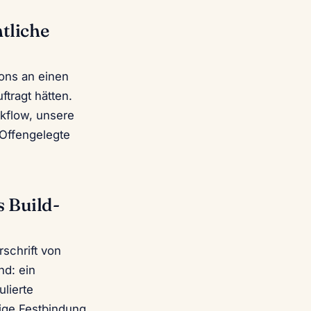
tliche
ons an einen
ftragt hätten.
rkflow, unsere
 Offengelegte
s Build-
rschrift von
nd: ein
lierte
ige Festbindung