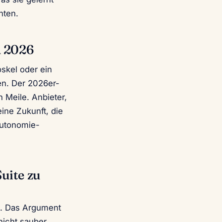
hten.
h 2026
oskel oder ein
en. Der 2026er-
 Meile. Anbieter,
ine Zukunft, die
 Autonomie-
uite zu
t. Das Argument
 nicht sauber