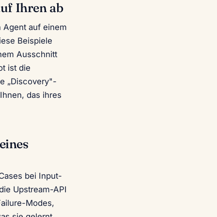
auf Ihren ab
n Agent auf einem
iese Beispiele
inem Ausschnitt
t ist die
ge „Discovery"-
Ihnen, das ihres
eines
Cases bei Input-
 die Upstream-API
Failure-Modes,
as sie gelernt