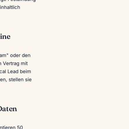
nhaltlich
eine
eam" oder den
n Vertrag mit
ical Lead beim
en, stellen sie
 Daten
ntieren 50